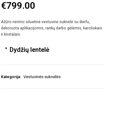
€
799.00
Ažūro nėrinio siluetinė vestuvinė suknelė su šleifu,
dekoruota aplikacijomis, rankų darbo gėlėmis, karoliukais
ir kristalais.
Dydžių lentelė
Kategorija:
Vestuvinės suknelės