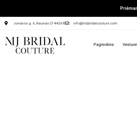
Priėmam
Jonavos g. 6, Kaunas LT-44269
info@mjbridalcouture.com
Pagrindinis
Vestuvi