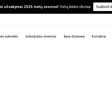
i užsakymai 2026 metų sezonui!
Vietų kiekis ribotas
Sužinoti 
nės suknelės
Individualus siuvimas
Apie dizainerę
Kontaktai