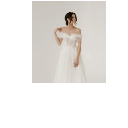
Vestuvinė suknelė AURORA
Vestu